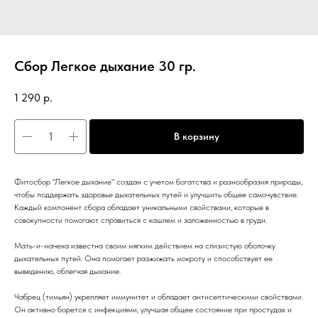
Сбор Легкое дыхание 30 гр.
1 290
р.
В корзину
Фитосбор "Легкое дыхание" создан с учетом богатства и разнообразия природы,
чтобы поддержать здоровье дыхательных путей и улучшить общее самочувствие.
Каждый компонент сбора обладает уникальными свойствами, которые в
совокупности помогают справиться с кашлем и заложенностью в груди.
Мать-и-мачеха известна своим мягким действием на слизистую оболочку
дыхательных путей. Она помогает разжижать мокроту и способствует ее
выведению, облегчая дыхание.
Чабрец (тимьян) укрепляет иммунитет и обладает антисептическими свойствами.
Он активно борется с инфекциями, улучшая общее состояние при простудах и