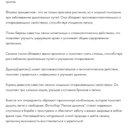
гриппе.
Фиалка трехцветная– это не только красивое растение, но и мощный помощник
при заболеваниях дыхательных путей. Она обладает противовоспалительными и
отхаркивающими свойствами, способствуя очищению легких.
Почки березы известны своим мочегонным и спазмолитическим действием, что
позволяет улучшить циркуляцию крови и усиливает общее оздоровление
организма.
Семена тмина обладают ярким ароматом и помогают снять спазмы, способствуя
расслаблению дыхательных путей и улучшению отхаркивания.
Душица(орегано) имеет противовоспалительное и антисептическое действие,
помогает справиться с инфекциями и улучшает дыхание.
Корень девясила известен своими мощными отхаркивающими свойствами. Он
помогает при сильном кашле, улучшая состояние бронхов и легких.
Вместе эти ингредиенты образуют гармоничную комбинацию, которая помогает
дышать легче и свободнее. Фитосбор "Легкое дыхание" станет надежным
спутником в борьбе с простудами и обеспечит заботу о вашем здоровье в любое
время года. Наслаждайтесь натуральной силой природы и дайте своему
организму возможность восстановиться и укрепиться!