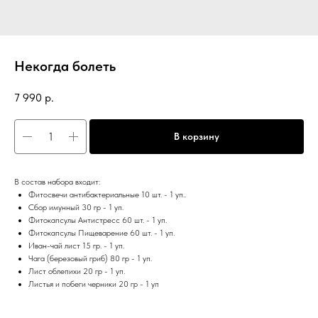
Некогда болеть
7 990
р.
В корзину
В состав набора входит:
Фитосвечи антибактериальные 10 шт. - 1 уп..
Сбор имунный 30 гр - 1 уп.
Фитокапсулы Антистресс 60 шт. - 1 уп.
Фитокапсулы Пищеварение 60 шт. - 1 уп.
Иван-чай лист 15 гр. - 1 уп.
Чага (березовый гриб) 80 гр - 1 уп.
Лист облепихи 20 гр - 1 уп.
Листья и побеги черники 20 гр - 1 уп