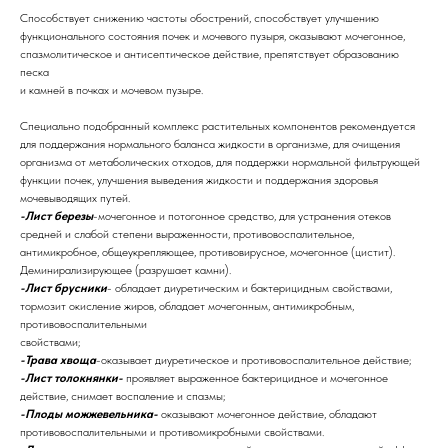
Способствует снижению частоты обострений, способствует улучшению
функционального состояния почек и мочевого пузыря, оказывают мочегонное,
спазмолитическое и антисептическое действие, препятствует образованию
песка
и камней в почках и мочевом пузыре.
Специально подобранный комплекс растительных компонентов рекомендуется
для поддержания нормального баланса жидкости в организме, для очищения
организма от метаболических отходов, для поддержки нормальной фильтрующей
функции почек, улучшения выведения жидкости и поддержания здоровья
мочевыводящих путей.
-Лист березы
-мочегонное и потогонное средство, для устранения отеков
средней и слабой степени выраженности, противовоспалительное,
антимикробное, общеукрепляющее, противовирусное, мочегонное (цистит).
Деминирализирующее (разрушает камни).
-Лист брусники
- обладает диуретическим и бактерицидным свойствами,
тормозит окисление жиров, обладает мочегонным, антимикробным,
противовоспалительными
свойствами;
-Трава хвоща
-оказывает диуретическое и противовоспалительное действие;
-Лист толокнянки-
проявляет выраженное бактерицидное и мочегонное
действие, снимает воспаление и спазмы;
-Плоды можжевельника-
оказывают мочегонное действие, обладают
противовоспалительными и противомикробными свойствами.