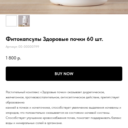
Фитокапсулы Здоровые почки 60 шт.
Артикул:
00-00000199
1 800
р.
BUY NOW
Растительный комплекс «Здоровые почки» оказывает диуретическое,
желчегонное, противовоспалительное, антисептическое действие, препятствует
образованию
камней в почках и мочеточнике, способствует увеличению выделения мочевины и
хлоридов, что положительно сказывается на состоянии мочевой системы.
Способствует улучшению кровоснабжения почек, помогает поддерживать баланс
воды и минеральных солей в организме.