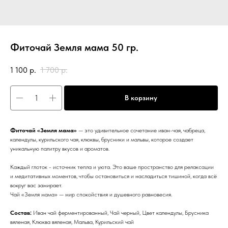
Фиточай Земля мама 50 гр.
1 100
р.
1 700
р.
В корзину
Фиточай «Земля мама»
— это удивительное сочетание иван-чая, чабреца,
календулы, курильского чая, клюквы, брусники и мальвы, которое создает
уникальную палитру вкусов и ароматов.
Каждый глоток - источник тепла и уюта. Это ваше пространство для релаксации
и медитативных моментов, чтобы остановиться и насладиться тишиной, когда всё
вокруг вас замирает.
Чай «Земля мама» — мир спокойствия и душевного равновесия.
Состав:
Иван чай ферментированный, Чай черный, Цвет календулы, Брусника
вяленая, Клюква вяленая, Мальва, Курильский чай