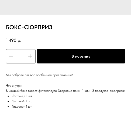
БОКС-СЮРПРИЗ
1 490
р.
В корзину
Мы собрали для вас особенное предложение!
Что внутри:
В каждый бокс входят фитокапсулы Здоровые почки 1 шт. и 3 продукта-сюрприза:
Фитомёд 1 шт.
Фиточай 1 шт.
Гидролат 1 шт.